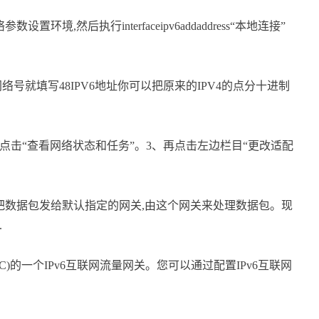
设置环境,然后执行interfaceipv6addaddress“本地连接”
号就填写48IPV6地址你可以把原来的IPV4的点分十进制
2、接着点击“查看网络状态和任务”。3、再点击左边栏目“更改适配
把数据包发给默认指定的网关,由这个网关来处理数据包。现
.
网络(VPC)的一个IPv6互联网流量网关。您可以通过配置IPv6互联网