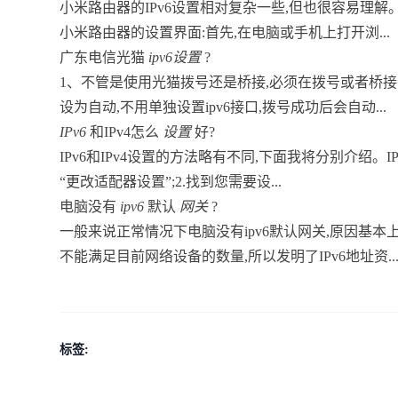
小米路由器的IPv6设置相对复杂一些,但也很容易理解
小米路由器的设置界面:首先,在电脑或手机上打开浏...
广东电信光猫
ipv6设置
?
1、不管是使用光猫拨号还是桥接,必须在拨号或者桥接的
设为自动,不用单独设置ipv6接口,拨号成功后会自动...
IPv6
和IPv4怎么
设置
好?
IPv6和IPv4设置的方法略有不同,下面我将分别介绍。IP
“更改适配器设置”;2.找到您需要设...
电脑没有
ipv6
默认
网关
?
一般来说正常情况下电脑没有ipv6默认网关,原因基本上
不能满足目前网络设备的数量,所以发明了IPv6地址资..
标签: