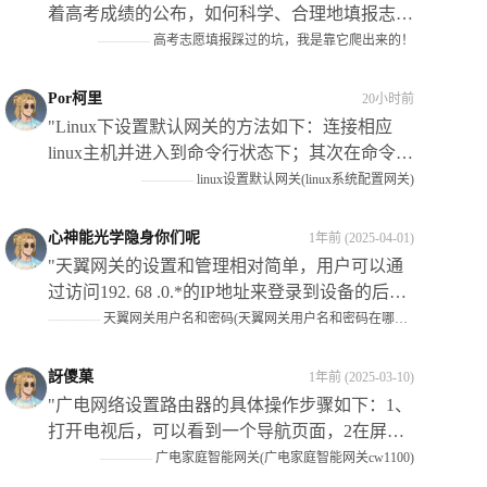
着高考成绩的公布，如何科学、合理地填报志愿
成为考生和家长关注的焦点，本文探讨了如何使
————
高考志愿填报踩过的坑，我是靠它爬出来的！
用人工智能（Ai）技术来辅助填报志愿的过程及
其带来的好处和挑战等方面内容进行了阐述和讨
Por柯里
20小时前
论；同时结合个人经历及专家建议给出了相应策
"Linux下设置默认网关的方法如下：连接相应
略和建议以供参考！"
linux主机并进入到命令行状态下；其次在命令中
输入routeadddefaultgw192.068.*.*,代表具体的IP
————
linux设置默认网关(linux系统配置网关)
地址，这样即可将指定主机的路由添加到当前系
统中,从而实现访问该网络的功能"
心神能光学隐身你们呢
1年前 (2025-04-01)
"天翼网关的设置和管理相对简单，用户可以通
过访问192. 68 .0.*的IP地址来登录到设备的后台
管理系统，在系统中可以完成包括设置WIFI名
————
天翼网关用户名和密码(天翼网关用户名和密码在哪里找到)
称和密码、查看和修改网络配置等常见操作在内
的多项任务。**需要注意的是**：在进行任何更
訝儍菓
1年前 (2025-03-10)
改之前请确保您已经备份了所有重要的数据和信
"广电网络设置路由器的具体操作步骤如下：1、
息以防止可能的损失或损坏发生"
打开电视后，可以看到一个导航页面，2在屏幕
的左下方有”设“这个选项了移动光标选中它打3
————
广电家庭智能网关(广电家庭智能网关cw1100)
进入系统设置页4找到网络连接或类似名称的菜