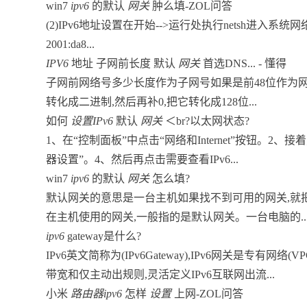
win7
ipv6
的默认
网关
肿么填-ZOL问答
(2)IPv6地址设置在开始-->运行处执行netsh进入系统网络参数
2001:da8...
IPV6
地址 子网前长度 默认
网关
首选DNS... - 懂得
子网前网络号多少长度作为子网号如果是前48位作为网络
转化成二进制,然后再补0,把它转化成128位...
如何
设置IPv6
默认
网关
＜br?以太网状态?
1、在“控制面板”中点击“网络和Internet”按钮。
器设置”。4、然后再点击需要查看IPv6...
win7
ipv6
的默认
网关
怎么填?
默认网关的意思是一台主机如果找不到可用的网关,就
在主机使用的网关,一般指的是默认网关。一台电脑的..
ipv6
gateway是什么?
IPv6英文简称为(IPv6Gateway),IPv6网关是专有
带宽和仅主动出规则,灵活定义IPv6互联网出流...
小米
路由器ipv6
怎样
设置
上网-ZOL问答