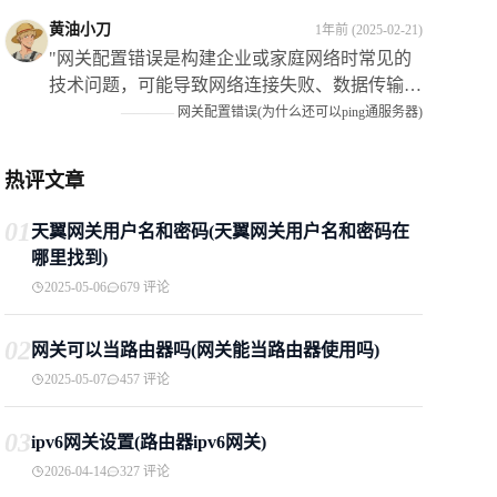
单项并点击进入5如果需要输入宽带账号和密码
黄油小刀
1年前 (2025-02-21)
请按照提示进行6如果不需要账号密码直接连接
"网关配置错误是构建企业或家庭网络时常见的
以太网接口即可7路由器会自动获取IP地址并开
技术问题，可能导致网络连接失败、数据传输缓
始工作"
慢甚至安全隐患，本文深入探讨了其成因和影响
————
网关配置错误(为什么还可以ping通服务器)
策略解决和预防措施具有重要意义通过仔细核对
信息使用向导固件更新备份恢复等可以有效解决
热评文章
问题同时提高技术能力制定规范流程和使用管理
工具也是预防的关键措施随着技术的发展我们期
01
天翼网关用户名和密码(天翼网关用户名和密码在
待更多智能化的工具来帮助避免这类提升网络的
哪里找到)
稳定性和安全性"
2025-05-06
679 评论
02
网关可以当路由器吗(网关能当路由器使用吗)
2025-05-07
457 评论
03
ipv6网关设置(路由器ipv6网关)
2026-04-14
327 评论