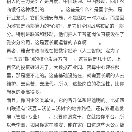
招人的主力是谁？是百度、中国联通、中国移动、四川农
商银行这种级别的
。这些是什么？是国字头、是
行业龙头。它们来雅安布局，不是因为一时兴起，而是因
为雅安是西部算力的“心脏”，是它们全国战略布局的一部
分。特别是联通和移动，他们把人工智能岗位直接设在了
雅安分公司，这是要长期运营的节奏啊
。
再者，雅安市政府现在把数字经济（人工智能）定为了
“十五五”期间的核心发展方向
。这背后是几十亿、上
百亿的投资砸进去了，大数据产业园、智算中心建在那
里，那是搬不走的。这些基础设施在，就需要长期的人去
维护、去运营、去迭代。所以，这些岗位的稳定性，比你
想象的要高得多。
而且，像国企这类单位，它的晋升体系是透明的。比如四
川联通有“沃豆→沃苗→沃树”的培养路径，还有双通道发
展（管理+专业）
。只要你愿意干，它就给你平台。所
以老李哥，如果你家在雅安，能在家门口进这些大公司搞