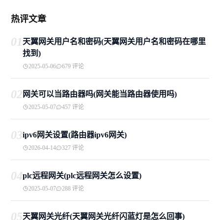
和预防措施具有重要意义通过仔细核对信息使用向
导固件更新备份恢复等可以有效解决问题同时提高
热评文章
技术能力制定规范流程和使用管理工具也是预防的
关键措施随着技术的发展我们期待更多智能化的工
01
天翼网关用户名和密码(天翼网关用户名和密码在哪里
具来帮助避免这类提升网络的稳定性和安全性"
找到)
2025-05-06
679 评论
02
网关可以当路由器吗(网关能当路由器使用吗)
2025-05-07
457 评论
03
ipv6网关设置(路由器ipv6网关)
2026-04-14
327 评论
04
plc远程网关(plc远程网关怎么设置)
2025-05-07
288 评论
05
天翼网关光纤(天翼网关光纤闪蓝灯是怎么回事)