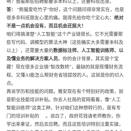
啊？我看那些招聘都要求本科以上，还要科班出身。
答：
“熊猫爱吃竹子”你好，这个问题问得非常实在，也是
很多非科班朋友心里的痛。我得先给你吃个定心丸：
绝对
不是一点机会没有，而且机会还挺大！
咱们得搞清楚“人工智能”这个产业链很长。它不光需要那
些写代码、调模型的算法大神（这些确实大多需要本科及
以上），还需要大量的
数据标注师、人工智能训练师、以
及懂业务的解决方案人员
。你的会计背景，其实是个宝
藏！现在很多企业搞“智改数转”，最缺的就是既懂财务流
程、又懂AI能怎么帮财务省钱提效的人。这就是你的切入
点。
再说学历和技能的问题。雅安现在有个特别好的政策，就
是职业技能培训补贴。你去人社局的官网看看，像“人工
智能训练师”这类工种，针对咱们这种想转行的，是有专
门的培训补贴的
。说白了，政府花钱请老师教你，你
学出来拿证，然后去应聘。而且这些培训特别注重实操，