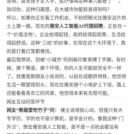
咨询，甚至连子女入学、医疗保障这种事儿都管了
。
就问你，这种归属感，在大城市你能轻易得到吗？
所以，如果你正在看工作机会，不妨把眼光往雅安这片热
土上挪一挪。现在的
雅安人工智能AI代理招聘
，正处在一
个“价值洼地”。企业给得起钱，政府给得起政策，生活给
得起舒适。这种“三给”的好事，在现在这个大环境下，真
的是打着灯笼都难找。
最后我想说，别被“小城市”的刻板印象束缚了手脚。有时
候，换个赛道，换个环境，你的人生可能就完全不一样
了。就像我那朋友小张说的，以前在成都挤地铁，他觉得
生活一眼望得到头；现在在雅安骑个小电驴上下班，路上
还能看看青衣江的风景，他觉得未来有无限可能。
网友互动问答环节
网友“熊猫爱吃竹子”问：
楼主说得挺心动，但我只有大
专学历，学的也不是计算机，是学会计的。像我这种“门
外汉”，想去雅安搞人工智能，是不是一点机会都没有