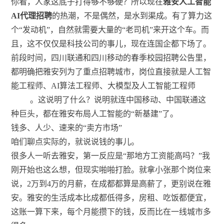
你看，人家这底子打得够不够硬？所以现在
雅安人工智能
AI代理招聘
的热潮，不是偶然，是水到渠成。有了算力这
个“发动机”，自然就需要大量的“老司机”来开这个车。而
且，这不仅仅是科技公司的事儿，现在连国企都下场了。
前段时间，四川联通和四川移动的春季校园招聘公告里，
都明确把雅安列为了重点招聘城市，岗位直接就是人工智
能工程师、AI算法工程师、大模型及人工智能工程师
。这说明了什么？说明就连中国移动、中国联通这
种巨头，都在雅安布局人工智能的“新基建”了。
钱多、人少、速来的“卖方市场”
咱们聊点实际的，就说说钱的事儿。
很多人一听去雅安，第一反应是“那地方工资能高吗？”我
刚开始也这么想，但现实啪啪打脸。就拿小张那个岗位来
说，2万到4万的月薪，在成都都算是高薪了，更别说在雅
安。雅安的生活成本比成都低得多，房租、吃饭都便宜，
这账一算下来，每个月能攒下的钱，反而比在一线城市多