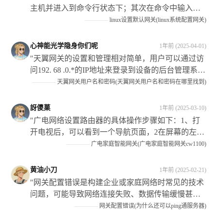
考！"
主机并进入到命令行状态下；其次在命令中输入
routeadddefaultgw192.068.*.*,代表具体的IP地址，这
————
linux设置默认网关(linux系统配置网关)
样即可将指定主机的路由添加到当前系统中,从而实
现访问该网络的功能"
心神能光学隐身你们呢
1年前 (2025-04-01)
"天翼网关的设置和管理相对简单，用户可以通过访
问192. 68 .0.*的IP地址来登录到设备的后台管理系
统，在系统中可以完成包括设置WIFI名称和密码、
————
天翼网关用户名和密码(天翼网关用户名和密码在哪里找到)
查看和修改网络配置等常见操作在内的多项任务。
**需要注意的是**：在进行任何更改之前请确保您
訝儍菓
1年前 (2025-03-10)
已经备份了所有重要的数据和信息以防止可能的损
"广电网络设置路由器的具体操作步骤如下：1、打
失或损坏发生"
开电视后，可以看到一个导航页面，2在屏幕的左下
方有”设“这个选项了移动光标选中它打3进入系统设
————
广电家庭智能网关(广电家庭智能网关cw1100)
置页4找到网络连接或类似名称的菜单项并点击进入
5如果需要输入宽带账号和密码请按照提示进行6如
黄油小刀
1年前 (2025-02-21)
果不需要账号密码直接连接以太网接口即可7路由器
"网关配置错误是构建企业或家庭网络时常见的技术
会自动获取IP地址并开始工作"
问题，可能导致网络连接失败、数据传输缓慢甚至
安全隐患，本文深入探讨了其成因和影响策略解决
————
网关配置错误(为什么还可以ping通服务器)