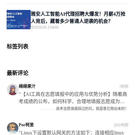
雅安人工智能AI代理招聘大爆发！月薪4万抢
人背后，藏着多少普通人逆袭的机会？
2026-05-13
68
标签列表
最新评论
绵绵果汁
1秒前
"【AI工具在志愿填报中的应用与优势分析】随着高
考成绩的公布，如何科学、合理地填报志愿成为考
生和家长关注的焦点，本文探讨了如何使用人工智
————
高考志愿填报踩过的坑，我是靠它爬出来的！
能（Ai）技术来辅助填报志愿的过程及其带来的好
处和挑战等方面内容进行了阐述和讨论；同时结合
Por柯里
20小时前
个人经历及专家建议给出了相应策略和建议以供参
"Linux下设置默认网关的方法如下：连接相应linux