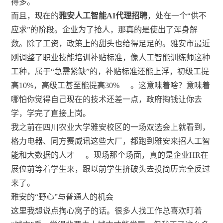
得多。
而且，现在的
雅安人工智能AI代理招聘
，处在一个“供不
应求”的阶段。企业为了抢人，那真的是使出了浑身解
数。除了工资，政策上的甜头也给得足足的。雅安市最近
刚调整了职业技能培训补贴标准，像人工智能训练师这种
工种，属于“急需紧缺”的，补贴标准还能上浮，初级工提
高10%，高级工甚至能提高30%
。这意味着啥？意味着
哪怕你觉得自己现在的技术还差一点，政府掏钱让你去
学，学完了直接上岗。
我之前在四川农业大学雅安校区的一场双选会上就看到，
格力电器、同方赛威讯这些大厂，都跑到雅安来招人工智
能和大数据的人才
。现场那个场面，真的是企业HR在
展位前等着学生来，跟以前学生挤破头去投简历完全反过
来了。
雅安的“野心”与普通人的机会
这里我想说点掏心窝子的话。很多人找工作总喜欢盯着