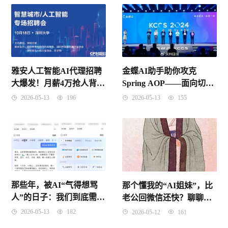
雅安人工智能AI代理招聘
金蝶AI助手助你攻克
大爆发！月薪4万抢人背
Spring AOP——面向切面
后，藏着多少普通人逆袭
编程核心原理与实战
2026-05-13
196
2026-05-13
155
的机会？
（2026-04-10 北京时间）
那些年，被AI“气得想骂
那个懂我的“AI姐妹”，比
人”的日子：我们到底需要
老公回微信还快？聊聊我
一个什么样的AI对话助
身边的仕女型代理人
2026-05-13
182
2026-05-12
161
手？