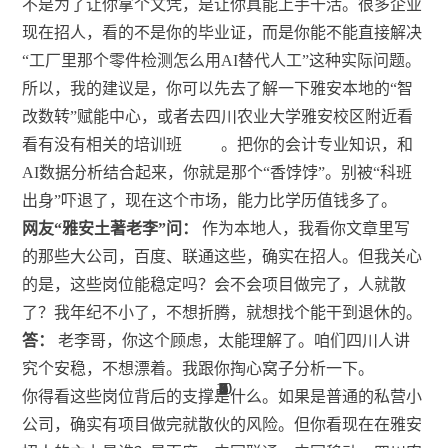
不是为了让你拿个文凭，是让你真能上手干活。很多企业
现在招人，看的不是你的毕业证，而是你能不能直接解决
“工厂里那个零件检测怎么用AI替代人工”这种实际问题。
所以，我的建议是，你可以先去了解一下雅安本地的“智
改数转”赋能中心，或者去四川农业大学雅安校区附近看
看有没有相关的培训班
。把你的会计专业知识，和
AI数据分析结合起来，你就是那个“香饽饽”。别被“科班
出身”吓退了，现在这个市场，能力比学历值钱多了。
网友“雅安土著老李”问：
作为本地人，我看你文章里写
的那些大公司，百度、联通这些，确实在招人。但我关心
的是，这些岗位能稳定吗？会不会项目做完了，人就散
了？我年纪不小了，不想折腾，就想找个能干到退休的。
答：
老李哥，你这个顾虑，太能理解了。咱们四川人讲
究个安稳，不想漂着。我跟你掏心窝子分析一下。
10
10
1
8
8
2
3
7
6
4
9
9
8
7
6
9
1
2
5
2
4
2
1
5
8
你得看这些岗位背后的支撑是什么。如果是普通的私营小
公司，确实有项目做完就散伙的风险。但你看现在在雅安