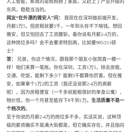
人工智能，那真的是既照顾了家庭，又赶上了产业升级的
东风，稳稳当当的。
网友“在外漂的雅安人”问：
我现在在深圳做前端开发，
月薪1万5，但房租就要5千，一年到头存不下啥钱。想回
雅安，但又怕回去了工资腰斩。看你说有月薪2-4万的，
这种岗位多吗？会不会要求特别高，比如要985/211硕
士？
答：
兄弟，你这个情况，跟我那个朋友小张简直一模一
样！咱们来算一笔账。你在深圳，工资1万5，除去房租、
交通、吃饭，能剩下多少？能剩5千都算你厉害。但在雅
安，如果拿个1万2的工资（我还没说那2-4万的高薪
呢），因为房租便宜（一千多就能租很好的单身公寓）、
物价低，你一个月甚至能存下8千到1万。
生活质量不是一
个档次的
。
至于你说的月薪2-4万的岗位多不多，实话实说，这种顶
级的薪资确实不是满大街都是，但它确实存在，并且指向