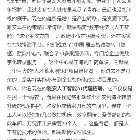
“城市”看，觉得非要去大城市才能发展。但我干了这么多
年招聘，见过太多在大城市里耗尽了青春、最后也没扎下
根的例子。现在的趋势是啥？是产业转移，是资源下沉。
雅安现在的策略非常清晰，就是锚定“数字经济（人工智
能）”这个主攻方向
。政府不仅在招商引资，还在实实
在在地搭建平台。他们成立了“中国·雅云智改数转（数
据）赋能中心”，联合了30多家服务商，专门给企业做数
字化转型服务
。这个中心是干嘛的？简单说，它就是
一个巨大的“人才蓄水池”和“项目孵化器”。你进去不是打
杂的，是实打实能参与到企业智能化改造项目里的。
所以，你看现在的
雅安人工智能AI代理招聘
，它不仅仅是
在招一个“码农”，而是在找能够推动整个雅安制造业转型
升级的“助推手”。雅安恒成精密刀具的车间里，现在一个
工人可以操控好几台数控机床，效率翻倍；圣善纺织的智
能车间，万锭用工只需要20个人
。这些背后，都是人
工智能技术的落地，都是新岗位在诞生。