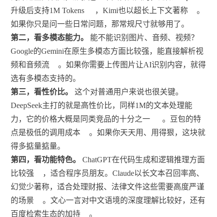
升级后支持1M Tokens
，Kimi也以超长上下文著称
。
如果你只是问一些日常问题，那常规尺寸就够用了。
第二，看多模态能力。
能不能识别图片、音频、视频？
Google的Gemini在原生多模态方面比较强，能直接解析视
频和音频流
。如果你需要上传图片让AI识别内容，就得
选有多模态支持的。
第三，看性价比。
这个对普通用户来说也很关键。
DeepSeek主打的就是高性价比，同样1M的文本处理能
力，它的价格大概是同类竞品的十分之一
。豆包的特
点是极低的调用成本
。如果你天天用、用得狠，这块就
得多掂量掂量。
第四，看功能特色。
ChatGPT在代码生成和逻辑推理方面
比较强
，适合程序员朋友。Claude以长文本召回率高、
幻觉少著称，适合处理财报、法律文件这些需要高度严谨
的场景
。文心一言对中文语境的深度理解比较好，还有
百度检索生态的加持
。