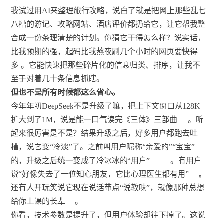
我试过用AI来整理旅行攻略，说白了就是把网上那些乱七
八糟的游记、攻略网站、酒店评价都扔给它，让它帮我整
合成一份条理清楚的计划。你猜它干得怎么样？说实话，
比我预期的强，起码比我熬夜刷几个小时的网页要快得
多
。它能快速把那些碎片化的信息归类、排序，让我不
至于对着几十条信息抓瞎。
但也不是所有时候都这么省心。
今年年初DeepSeek不是升级了嘛，把上下文窗口从128K
扩大到了1M，说是能一口气读完《三体》三部曲
。听
起来很厉害是不是？结果升级之后，好多用户都跑去吐
槽，说它变“冷淡”了。之前叫用户昵称“亲爱的”“宝宝”
的，升级之后统一变成了冷冰冰的“用户”
。有用户
说“好像失去了一位知心朋友，它比心理医生都有用”
。
还有人开玩笑说它现在说话带点“说教味”，就像那种总想
给你上课的长辈
。
你看，技术参数是提升了，但用户体验却往下掉了。这说