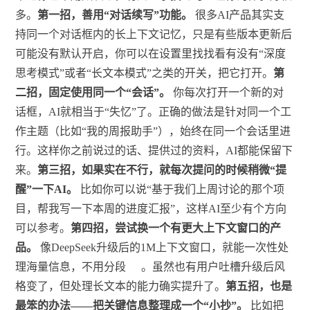
多。
第一招，善用“对话续写”功能。
很多AI产品其实支
持同一个对话框内的长上下文记忆，只是有些版本更新后
可能没有默认开启，你可以在设置里找找看有没有“深度
思考模式”或者“长文本模式”之类的开关，把它打开。
第
二招，固定使用同一个“会话”。
你每次打开一个新的对
话框，AI就相当于“失忆”了。正确的做法是针对同一个工
作主题（比如“我的周报助手”），始终在同一个会话里进
行。这样你之前说过的话、提供过的资料，AI都能保留下
来。
第三招，如果实在不行，就每次提问的时候稍微“提
醒”一下AI。
比如你可以说“基于我们上周讨论的那个项
目，帮我写一下本周的进度汇报”，这样AI至少有个方向
可以参考。
第四招，尝试换一个有更大上下文窗口的产
品。
像DeepSeek升级后的1M上下文窗口，就能一次性处
理海量信息，不用分段
。虽然也有用户吐槽升级后风
格变了，但处理长文本的能力确实提升了。
第五招，也是
最笨的办法——把关键信息整理成一个“小抄”。
比如把