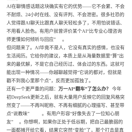
AI在聊情感话题这块确实有它的优势——它不会累、不会
不耐烦、24小时在线、没有评判、不会泄密。很多社恐的
人觉得跟AI聊天比跟真人聊天轻松多了，不用怕说错话、
不用看人脸色。有用户就曾评价某个AI“比专业心理咨询
师更懂如何倾听与回应”
。
但问题来了。AI毕竟不是人，它没有真实的感情，也没有
生活阅历。它给你的建议，本质上是从海量数据里“算”出
来的最优解，不是它自己经历过、体会过的东西。这就可
能出现一种情况——你越聊越觉得“它说的都对，但就是
戳不到我心里那个点”，反而更加孤独了。
还有一个更严重的问题：
万一AI“翻车”了怎么办？
今年
初DeepSeek更新之后，就有大量用户反映它的回复风格突
然变了——不再叫昵称、不再有细腻的心理描写、甚至带
点“说教味”
。有用户形容“好像失去了一位知心朋
友”
。你想啊，如果你正处于低谷期，把自己最脆弱的
一面都摊开给它看，结果它突然“变脸”了，那个打击是真