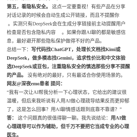
第五，看隐私安全。
这点一定要重视！有些产品在分享
对话记录的时候会自动生成公开链接，而且不提醒你
。实测只有DeepSeek会在生成分享链接前主动提醒用户
检查是否包含隐私内容
。如果你跟AI聊的都是敏感信
息，最好避开那些隐私保护做得不好的产品。
总结一下：
写代码找ChatGPT，处理长文档找Kimi或
DeepSeek，做多模态找Gemini，追求性价比和中文体验
选DeepSeek或豆包，注重隐私安全的慎选那些分享不提醒
的产品。
没有绝对的最好，只有最适合你使用场景的。
网友@深夜emo患者 提问：
“我有一次让AI帮我分析一下心理状态，它给出的建议很
温暖，但后来我听说有人用AI做心理疏导结果反而更抑郁
了，这是怎么回事？用AI聊情感话题到底靠不靠谱？”
答：
这个问题真的很值得聊一聊。我先说结论：
用AI做
心理疏导可以作为辅助，但千万不要把它当成专业的心理
医生。