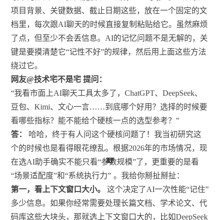
项目背景、关键数据、截止日期这些，放在一个固定的文
档里，每次跟AI聊天的时候直接复制粘贴给它。虽然麻烦
了点，但至少不会丢信息。AI的记忆问题不是无解的，关
键是要摸清楚它“记性不好”的规律，然后用上面这些方法
绕过它。
网友@技术宅不是宅 提问：
“我看市面上AI聊天工具太多了，ChatGPT、DeepSeek、
豆包、Kimi、文心一言……到底哪个好用？选择的时候要
看哪些指标？能不能给个硬核一点的选型参考？”
答：
哈哈，终于有人问这个硬核问题了！我当初研究这
个的时候也是看得眼花缭乱。根据2026年的市场情况，现
37
37
41
41
41
12
12
31
37
37
41
31
31
37
37
41
41
11
11
6
6
6
6
6
6
在选AI助手确实不能只看“参数规模”了，更重要的是看
“场景适配度”和“系统执行力”
。我给你掰扯掰扯：
第一，看上下文窗口大小。
这个决定了AI一次性能“记住”
多少信息。如果你经常需要处理长篇文档、学术论文、代
码库这些大块头，那就选上下文窗口大的，比如DeepSeek