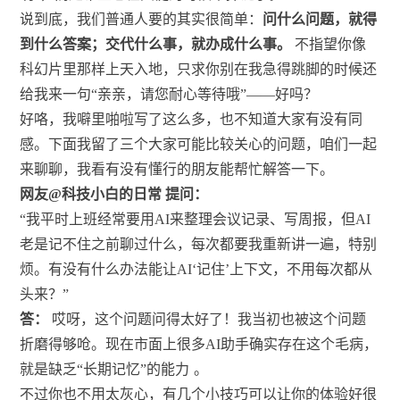
说到底，我们普通人要的其实很简单：
问什么问题，就得
到什么答案；交代什么事，就办成什么事。
不指望你像
科幻片里那样上天入地，只求你别在我急得跳脚的时候还
给我来一句“亲亲，请您耐心等待哦”——好吗？
好咯，我噼里啪啦写了这么多，也不知道大家有没有同
感。下面我留了三个大家可能比较关心的问题，咱们一起
来聊聊，我看有没有懂行的朋友能帮忙解答一下。
网友@科技小白的日常 提问：
“我平时上班经常要用AI来整理会议记录、写周报，但AI
老是记不住之前聊过什么，每次都要我重新讲一遍，特别
烦。有没有什么办法能让AI‘记住’上下文，不用每次都从
头来？”
答：
哎呀，这个问题问得太好了！我当初也被这个问题
折磨得够呛。现在市面上很多AI助手确实存在这个毛病，
就是缺乏“长期记忆”的能力
。
不过你也不用太灰心，有几个小技巧可以让你的体验好很