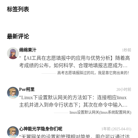
标签列表
最新评论
绵绵果汁
1秒前
"【AI工具在志愿填报中的应用与优势分析】随着高
考成绩的公布，如何科学、合理地填报志愿成为考
生和家长关注的焦点，本文探讨了如何使用人工智
————
高考志愿填报踩过的坑，我是靠它爬出来的！
能（Ai）技术来辅助填报志愿的过程及其带来的好
处和挑战等方面内容进行了阐述和讨论；同时结合
Por柯里
20小时前
个人经历及专家建议给出了相应策略和建议以供参
"Linux下设置默认网关的方法如下：连接相应linux
考！"
主机并进入到命令行状态下；其次在命令中输入
routeadddefaultgw192.068.*.*,代表具体的IP地址，这
————
linux设置默认网关(linux系统配置网关)
样即可将指定主机的路由添加到当前系统中,从而实
现访问该网络的功能"
心神能光学隐身你们呢
1年前 (2025-04-01)
"天翼网关的设置和管理相对简单，用户可以通过访