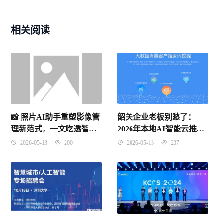
相关阅读
韶关企业老板别愁了：
📸 照片AI助手重塑影像管
2026年本地AI智能云推广
理新范式，一文吃透智能
代理商这样选，获客成本
修图底层逻辑（2026年4月
2026-05-13
237
2026-05-13
200
直降40%
9日）