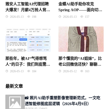
雅安人工智能AI代理招聘
金蝶AI助手助你攻克
大爆发！月薪4万抢人背
Spring AOP——面向切面
后，藏着多少普通人逆袭
编程核心原理与实战
2026-05-13
198
2026-05-13
157
的机会？
（2026-04-10 北京时间）
那些年，被AI“气得想骂
那个懂我的“AI姐妹”，比
人”的日子：我们到底需要
老公回微信还快？聊聊我
一个什么样的AI对话助
身边的仕女型代理人
2026-05-13
184
2026-05-12
163
手？
最新文章
📸 照片AI助手重塑影像管理新范式，一文吃
透智能修图底层逻辑（2026年4月9日）
2026-05-13
63