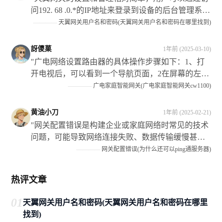
问192. 68 .0.*的IP地址来登录到设备的后台管理系
统，在系统中可以完成包括设置WIFI名称和密码、
————
天翼网关用户名和密码(天翼网关用户名和密码在哪里找到)
查看和修改网络配置等常见操作在内的多项任务。
**需要注意的是**：在进行任何更改之前请确保您
訝儍菓
1年前 (2025-03-10)
已经备份了所有重要的数据和信息以防止可能的损
"广电网络设置路由器的具体操作步骤如下：1、打
失或损坏发生"
开电视后，可以看到一个导航页面，2在屏幕的左下
方有”设“这个选项了移动光标选中它打3进入系统设
————
广电家庭智能网关(广电家庭智能网关cw1100)
置页4找到网络连接或类似名称的菜单项并点击进入
5如果需要输入宽带账号和密码请按照提示进行6如
黄油小刀
1年前 (2025-02-21)
果不需要账号密码直接连接以太网接口即可7路由器
"网关配置错误是构建企业或家庭网络时常见的技术
会自动获取IP地址并开始工作"
问题，可能导致网络连接失败、数据传输缓慢甚至
安全隐患，本文深入探讨了其成因和影响策略解决
————
网关配置错误(为什么还可以ping通服务器)
和预防措施具有重要意义通过仔细核对信息使用向
导固件更新备份恢复等可以有效解决问题同时提高
热评文章
技术能力制定规范流程和使用管理工具也是预防的
关键措施随着技术的发展我们期待更多智能化的工
01
天翼网关用户名和密码(天翼网关用户名和密码在哪里
具来帮助避免这类提升网络的稳定性和安全性"
找到)