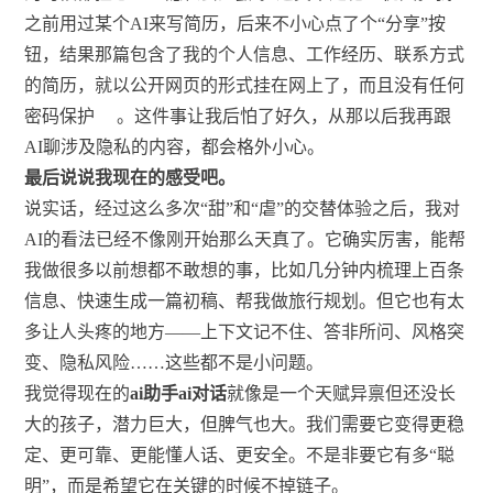
之前用过某个AI来写简历，后来不小心点了个“分享”按
钮，结果那篇包含了我的个人信息、工作经历、联系方式
的简历，就以公开网页的形式挂在网上了，而且没有任何
密码保护
。这件事让我后怕了好久，从那以后我再跟
AI聊涉及隐私的内容，都会格外小心。
最后说说我现在的感受吧。
说实话，经过这么多次“甜”和“虐”的交替体验之后，我对
AI的看法已经不像刚开始那么天真了。它确实厉害，能帮
我做很多以前想都不敢想的事，比如几分钟内梳理上百条
信息、快速生成一篇初稿、帮我做旅行规划。但它也有太
多让人头疼的地方——上下文记不住、答非所问、风格突
变、隐私风险……这些都不是小问题。
我觉得现在的
ai助手ai对话
就像是一个天赋异禀但还没长
大的孩子，潜力巨大，但脾气也大。我们需要它变得更稳
定、更可靠、更能懂人话、更安全。不是非要它有多“聪
明”，而是希望它在关键的时候不掉链子。