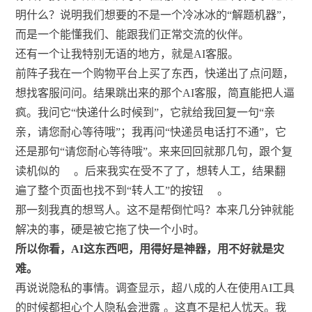
明什么？说明我们想要的不是一个冷冰冰的“解题机器”，
而是一个能懂我们、能跟我们正常交流的伙伴。
还有一个让我特别无语的地方，就是AI客服。
前阵子我在一个购物平台上买了东西，快递出了点问题，
想找客服问问。结果跳出来的那个AI客服，简直能把人逼
疯。我问它“快递什么时候到”，它就给我回复一句“亲
亲，请您耐心等待哦”；我再问“快递员电话打不通”，它
还是那句“请您耐心等待哦”。来来回回就那几句，跟个复
读机似的
。后来我实在受不了了，想转人工，结果翻
遍了整个页面也找不到“转人工”的按钮
。
那一刻我真的想骂人。这不是帮倒忙吗？本来几分钟就能
解决的事，硬是被它拖了快一个小时。
所以你看，AI这东西吧，用得好是神器，用不好就是灾
难。
再说说隐私的事情。调查显示，超八成的人在使用AI工具
的时候都担心个人隐私会泄露
。这真不是杞人忧天。我