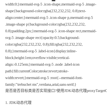
width:0;}mermaid-svg-5 .icon-shape,mermaid-svg-5 .image-
shape{background-color:rgba(232,232,232, 0.8);text-
align:center;}mermaid-svg-5 .icon-shape p,mermaid-svg-5
.image-shape p{background-color:rgba(232,232,232,
0.8);padding:2px;}mermaid-svg-5 .icon-shape rect,mermaid-
svg-5 .image-shape rect{opacity:0.5;background-
color:rgba(232,232,232, 0.8);fill:rgba(232,232,232,
0.8);}mermaid-svg-5 .label-icon{display:inline-
block;height:1em;overflow:visible;vertical-
align:-0.125em;}mermaid-svg-5 .node .label-icon
path{fill:currentColor;stroke:revert;stroke-
width:revert;}mermaid-svg-5 :root{--mermaid-font-
family:"trebuchet ms",verdana,arial,sans-serif;}
是
否
是
否
目标类
是否实现接口?
使用JDK动态代理
proxyTargetC
1. JDK动态代理