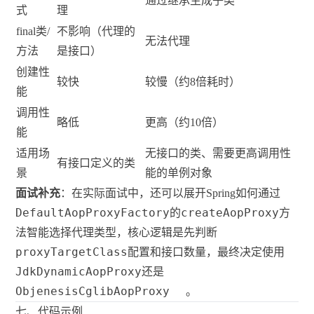
通过继承生成子类
式
理
final类/
不影响（代理的
无法代理
方法
是接口）
创建性
较快
较慢（约8倍耗时）
能
调用性
略低
更高（约10倍）
能
适用场
无接口的类、需要更高调用性
有接口定义的类
景
能的单例对象
面试补充
：在实际面试中，还可以展开Spring如何通过
DefaultAopProxyFactory
createAopProxy
的
方
法智能选择代理类型，核心逻辑是先判断
proxyTargetClass
配置和接口数量，最终决定使用
JdkDynamicAopProxy
还是
ObjenesisCglibAopProxy
。
七、代码示例