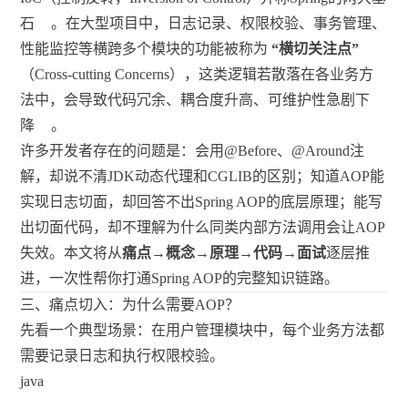
石
。在大型项目中，日志记录、权限校验、事务管理、
性能监控等横跨多个模块的功能被称为
“横切关注点”
（Cross-cutting Concerns），这类逻辑若散落在各业务方
法中，会导致代码冗余、耦合度升高、可维护性急剧下
降
。
许多开发者存在的问题是：会用@Before、@Around注
解，却说不清JDK动态代理和CGLIB的区别；知道AOP能
实现日志切面，却回答不出Spring AOP的底层原理；能写
出切面代码，却不理解为什么同类内部方法调用会让AOP
失效。本文将从
痛点→概念→原理→代码→面试
逐层推
进，一次性帮你打通Spring AOP的完整知识链路。
三、痛点切入：为什么需要AOP？
先看一个典型场景：在用户管理模块中，每个业务方法都
需要记录日志和执行权限校验。
java