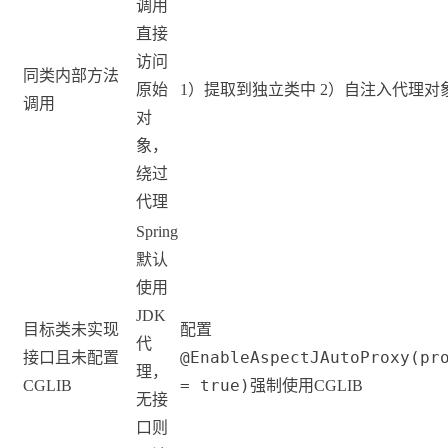
调用
直接
访问
同类内部方法
原始
1）提取到独立类中 2）自注入代理对象 3
调用
对
象，
绕过
代理
Spring
默认
使用
JDK
目标类未实现
配置
代
@EnableAspectJAutoProxy(pr
接口且未配置
理，
= true)
CGLIB
强制使用CGLIB
无接
口则