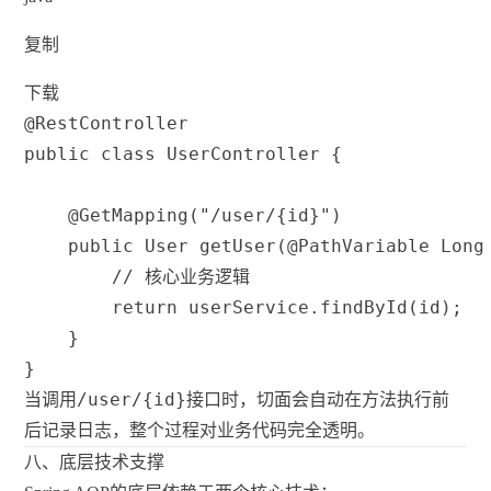
复制
下载
@RestController
public
class
UserController
{
@GetMapping
(
"/user/{id}"
)
public
User
getUser
(
@PathVariable
Long
// 核心业务逻辑
return
 userService
.
findById
(
id
)
;
}
}
/user/{id}
当调用
接口时，切面会自动在方法执行前
后记录日志，整个过程对业务代码完全透明。
八、底层技术支撑