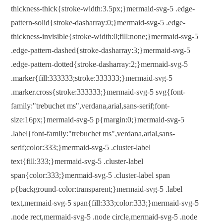
thickness-thick{stroke-width:3.5px;}mermaid-svg-5 .edge-
pattern-solid{stroke-dasharray:0;}mermaid-svg-5 .edge-
thickness-invisible{stroke-width:0;fill:none;}mermaid-svg-5
.edge-pattern-dashed{stroke-dasharray:3;}mermaid-svg-5
.edge-pattern-dotted{stroke-dasharray:2;}mermaid-svg-5
.marker{fill:333333;stroke:333333;}mermaid-svg-5
.marker.cross{stroke:333333;}mermaid-svg-5 svg{font-
family:"trebuchet ms",verdana,arial,sans-serif;font-
size:16px;}mermaid-svg-5 p{margin:0;}mermaid-svg-5
.label{font-family:"trebuchet ms",verdana,arial,sans-
serif;color:333;}mermaid-svg-5 .cluster-label
text{fill:333;}mermaid-svg-5 .cluster-label
span{color:333;}mermaid-svg-5 .cluster-label span
p{background-color:transparent;}mermaid-svg-5 .label
text,mermaid-svg-5 span{fill:333;color:333;}mermaid-svg-5
.node rect,mermaid-svg-5 .node circle,mermaid-svg-5 .node