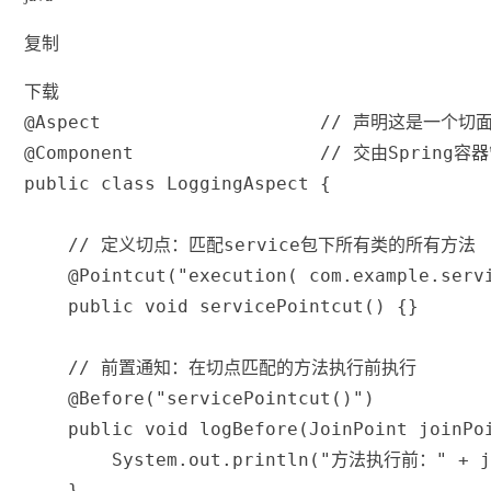
复制
下载
@Aspect
// 声明这是一个切
@Component
// 交由Spring容
public
class
LoggingAspect
{
// 定义切点：匹配service包下所有类的所有方法
@Pointcut
(
"execution( com.example.serv
public
void
servicePointcut
(
)
{
}
// 前置通知：在切点匹配的方法执行前执行
@Before
(
"servicePointcut()"
)
public
void
logBefore
(
JoinPoint
 joinPo
System
.
out
.
println
(
"方法执行前："
+
 
}