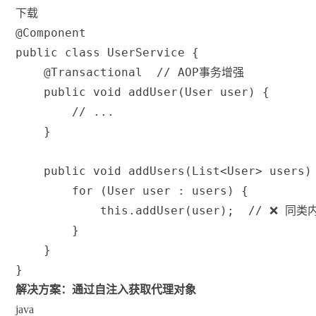
下载
@Component
public
class
UserService
{
@Transactional
// AOP事务增强
public
void
addUser
(
User
 user
)
{
// ...
}
public
void
addUsers
(
List
<
User
>
 users
)
for
(
User
 user 
:
 users
)
{
this
.
addUser
(
user
)
;
// ❌ 同
}
}
}
解决方案：通过自注入获取代理对象
java