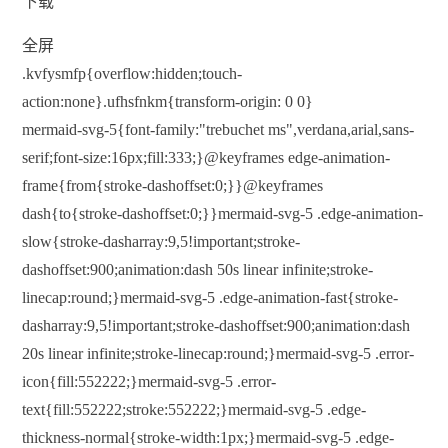
下载
全屏
.kvfysmfp{overflow:hidden;touch-
action:none}.ufhsfnkm{transform-origin: 0 0}
mermaid-svg-5{font-family:"trebuchet ms",verdana,arial,sans-
serif;font-size:16px;fill:333;}@keyframes edge-animation-
frame{from{stroke-dashoffset:0;}}@keyframes
dash{to{stroke-dashoffset:0;}}mermaid-svg-5 .edge-animation-
slow{stroke-dasharray:9,5!important;stroke-
dashoffset:900;animation:dash 50s linear infinite;stroke-
linecap:round;}mermaid-svg-5 .edge-animation-fast{stroke-
dasharray:9,5!important;stroke-dashoffset:900;animation:dash
20s linear infinite;stroke-linecap:round;}mermaid-svg-5 .error-
icon{fill:552222;}mermaid-svg-5 .error-
text{fill:552222;stroke:552222;}mermaid-svg-5 .edge-
thickness-normal{stroke-width:1px;}mermaid-svg-5 .edge-