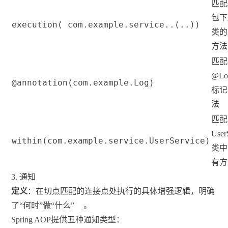
匹配s
包下
execution( com.example.service..(..))
类的
方法
匹配
@L
@annotation(com.example.Log)
标记
法
匹配
User
within(com.example.service.UserService)
类中
有方
3. 通知
定义
：在切点匹配的连接点处执行的具体增强逻辑，明确
了“何时”做“什么”
。
Spring AOP提供五种通知类型：