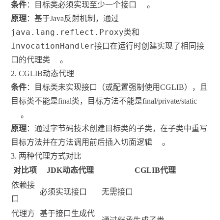
条件
：目标类必须实现至少一个接口
。
原理
：基于Java反射机制，通过
java.lang.reflect.Proxy
类和
InvocationHandler
接口在运行时创建实现了相同接
口的代理类
。
2. CGLIB动态代理
条件
：目标类未实现接口（或配置强制使用CGLIB），且
目标类不能是final类，目标方法不能是final/private/static
。
原理
：通过字节码技术创建目标类的子类，在子类中重写
目标方法并在方法调用前后插入切面逻辑
。
3. 两种代理方式对比
对比项
JDK动态代理
CGLIB代理
依赖接
必须实现接口
无需接口
口
代理方
基于接口生成代