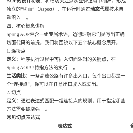
AOP的设计初衷
：将横切关注点从业务逻辑中抽离，形成
独立的“切面”（Aspect），在运行时通过
动态代理
技术自
动织入
。
四、核心概念讲解
Spring AOP包含一组专属术语，透彻理解它们是写出正确
切面代码的前提。我们将围绕以下五个核心概念展开。
1. 连接点
定义
：程序执行过程中可插入切面逻辑的关键点，在
Spring AOP中特指方法的执行
。
生活类比
：一条高速公路有许多出入口，每个出口都是一
个“连接点”，你可以在任意出口驶入或驶出。
2. 切点
定义
：通过表达式匹配一组连接点的规则，用于指定哪些
方法需要被增强
。
常见切点表达式
：
表达式