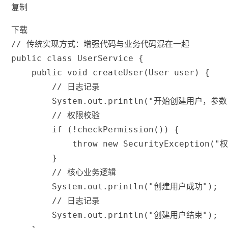
复制
下载
// 传统实现方式：增强代码与业务代码混在一起
public
class
UserService
{
public
void
createUser
(
User
 user
)
{
// 日志记录
System
.
out
.
println
(
"开始创建用户，参数
// 权限校验
if
(
!
checkPermission
(
)
)
{
throw
new
SecurityException
(
"
}
// 核心业务逻辑
System
.
out
.
println
(
"创建用户成功"
)
;
// 日志记录
System
.
out
.
println
(
"创建用户结束"
)
;