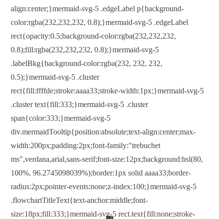
align:center;}mermaid-svg-5 .edgeLabel p{background-
color:rgba(232,232,232, 0.8);}mermaid-svg-5 .edgeLabel
rect{opacity:0.5;background-color:rgba(232,232,232,
0.8);fill:rgba(232,232,232, 0.8);}mermaid-svg-5
.labelBkg{background-color:rgba(232, 232, 232,
0.5);}mermaid-svg-5 .cluster
rect{fill:ffffde;stroke:aaaa33;stroke-width:1px;}mermaid-svg-5
.cluster text{fill:333;}mermaid-svg-5 .cluster
span{color:333;}mermaid-svg-5
div.mermaidTooltip{position:absolute;text-align:center;max-
width:200px;padding:2px;font-family:"trebuchet
ms",verdana,arial,sans-serif;font-size:12px;background:hsl(80,
100%, 96.2745098039%);border:1px solid aaaa33;border-
radius:2px;pointer-events:none;z-index:100;}mermaid-svg-5
.flowchartTitleText{text-anchor:middle;font-
size:18px;fill:333;}mermaid-svg-5 rect.text{fill:none;stroke-
69
69
10
12
10
51
12
20
12
12
12
29
1
7
8
8
8
8
5
7
8
5
5