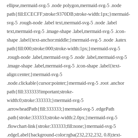
ellipse,mermaid-svg-5 .node polygon,mermaid-svg-5 .node
path{fill:ECECFF;stroke:9370DB;stroke-width:1px;}mermaid-
svg-5 .rough-node .label text,mermaid-svg-5 .node .label
text,mermaid-svg-5 .image-shape .label,mermaid-svg-5 .icon-
shape .label{text-anchor:middle;}mermaid-svg-5 .node .katex
path{fill:000;stroke:000;stroke-width:1px;}mermaid-svg-5
.rough-node .label,mermaid-svg-5 .node .label,mermaid-svg-5
.image-shape .label,mermaid-svg-5 .icon-shape .label{text-
align:center;}mermaid-svg-5
.node.clickable{cursor:pointer;}mermaid-svg-5 .root .anchor
path{fill:333333!important;stroke-
width:0;stroke:333333;}mermaid-svg-5
.arrowheadPath{fill:333333;}mermaid-svg-5 .edgePath
.path{stroke:333333;stroke-width:2.0px;}mermaid-svg-5
.flowchart-link{stroke:333333;fill:none;}mermaid-svg-5
.edgeLabel{background-color:rgba(232,232,232, 0.8);text-