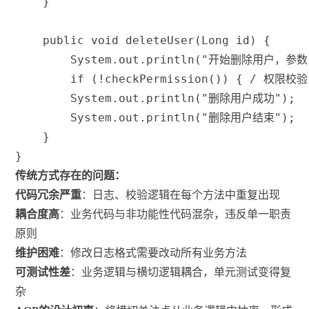
}
public
void
deleteUser
(
Long
 id
)
{
System
.
out
.
println
(
"开始删除用户，参数
if
(
!
checkPermission
(
)
)
{
/ 权限校验
System
.
out
.
println
(
"删除用户成功"
)
;
System
.
out
.
println
(
"删除用户结束"
)
;
}
}
传统方式存在的问题：
代码冗余严重
：日志、校验逻辑在每个方法中重复出现
耦合度高
：业务代码与非功能性代码混杂，违反单一职责
原则
维护困难
：修改日志格式需要改动所有业务方法
可测试性差
：业务逻辑与横切逻辑耦合，单元测试变得复
杂