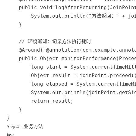
public
void
logAfterReturning
(
JoinPoin
System
.
out
.
println
(
"方法返回："
+
 jo
}
// 环绕通知：记录方法执行耗时
@Around
(
"@annotation(com.example.annot
public
Object
monitorPerformance
(
Proce
long
 start 
=
System
.
currentTimeMil
Object
 result 
=
 joinPoint
.
proceed
(
long
 elapsed 
=
System
.
currentTimeM
System
.
out
.
println
(
joinPoint
.
getSi
return
 result
;
}
}
Step 4：业务方法
java