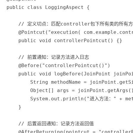
public
class
LoggingAspect
{
// 定义切点：匹配controller包下所有类的所有
@Pointcut
(
"execution( com.example.cont
public
void
controllerPointcut
(
)
{
}
// 前置通知：记录方法进入日志
@Before
(
"controllerPointcut()"
)
public
void
logBefore
(
JoinPoint
 joinPo
String
 methodName 
=
 joinPoint
.
getS
Object
[
]
 args 
=
 joinPoint
.
getArgs
(
System
.
out
.
println
(
"进入方法："
+
 me
}
// 后置返回通知：记录方法返回值
@AfterReturning
(
pointcut 
=
"controller