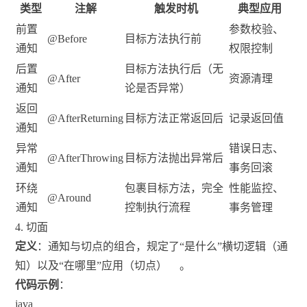
类型
注解
触发时机
典型应用
前置
参数校验、
@Before
目标方法执行前
通知
权限控制
后置
目标方法执行后（无
@After
资源清理
通知
论是否异常）
返回
@AfterReturning
目标方法正常返回后
记录返回值
通知
异常
错误日志、
@AfterThrowing
目标方法抛出异常后
通知
事务回滚
环绕
包裹目标方法，完全
性能监控、
@Around
通知
控制执行流程
事务管理
4. 切面
定义
：通知与切点的组合，规定了“是什么”横切逻辑（通
知）以及“在哪里”应用（切点）
。
代码示例
：
java