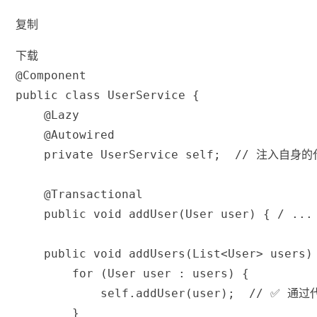
复制
下载
@Component
public
class
UserService
{
@Lazy
@Autowired
private
UserService
 self
;
// 注入自身
@Transactional
public
void
addUser
(
User
 user
)
{
/ ...
public
void
addUsers
(
List
<
User
>
 users
)
for
(
User
 user 
:
 users
)
{
            self
.
addUser
(
user
)
;
// ✅ 通
}