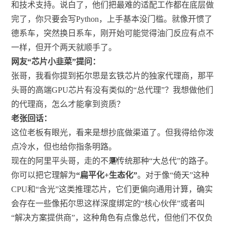
和技术支持。说白了，他们把最难的适配工作都在底层做
完了，你只要会写Python，上手基本没门槛。就像开惯了
德系车，突然换日系车，刚开始可能觉得油门反应有点不
一样，但开个两天就顺手了。
网友“芯片小韭菜”提问：
张哥，我看你提到拓尔思是玄铁芯片的独家代理商，那平
头哥的高端GPU芯片有没有类似的“总代理”？我想做他们
的代理商，怎么才能拿到资质？
老张回话：
这位老板有眼光，看来是想抄底做渠道了。但我得给你泼
点冷水，但也给你指条明路。
10
1
1
4
3
7
2
5
5
现在的阿里平头哥，走的不是传统那种“大总代”的路子。
你可以把它理解为
“扁平化+生态化”
。对于像“倚天”这种
CPU和“含光”这类推理芯片，它们更偏向通用计算，确实
会存在一些像拓尔思这样深度绑定的“核心伙伴”或者叫
“解决方案提供商”，这种角色有点像总代，但他们不仅负