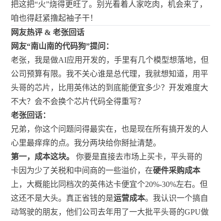
把这把“火”烧得更旺了。别光看着人家吃肉，机会来了，
咱也得赶紧撸起袖子干！
网友热评 & 老张回话
网友“南山南的代码狗”提问：
老张，我是做AI应用开发的，手里有几个模型想落地，但
公司预算有限。我不关心谁是总代理，我就想知道，用平
头哥的芯片，比用英伟达的到底能便宜多少？开发难度大
不大？会不会换个芯片代码全得重写？
老张回话：
兄弟，你这个问题问得最实在，也是现在所有搞开发的人
心里最痒痒的点。我分两块给你掰扯清楚。
第一，成本这块。
你要是直接去市场上买卡，平头哥的
卡因为少了关税和中间商的一些溢价，在
硬件采购成本
上，大概能比同档次的英伟达卡便宜个20%-30%左右。但
这还不是大头。真正省钱的是
运营成本
。我认识一个搞自
动驾驶的朋友，他们公司去年用了一大批平头哥的GPU做