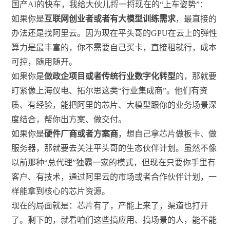
国产AI的快车，我给大伙儿捋一捋现在的“上车姿势”：
如果你是
互联网创业者或者有大模型训练需求
，最直接的
办法还是找阿里云。因为现在平头哥的GPU在云上的弹性
算力是最丰富的，你不需要自己买卡，直接租就行，成本
可控，随用随开。
如果你是
做政企项目或者传统行业数字化转型
的，那就要
盯紧像上海仪电、拓尔思这类“行业集成商”。他们有资
质、有经验，能把阿里的芯片、大模型跟你的业务场景深
度结合，帮你出方案、做交付。
如果你是
硬件厂商或者方案商
，想自己拿芯片做板卡、做
服务器，那就要去关注平头哥的生态伙伴计划。虽然不像
以前那种“总代理”独霸一家的模式，但现在只要你手里有
客户、有技术，通过阿里云的市场或者合作伙伴计划，一
样能拿到核心的芯片资源。
现在的局面就是：芯片有了，产能上来了，渠道也打开
了。剩下的，就看咱们这些搞应用、搞场景的人，能不能