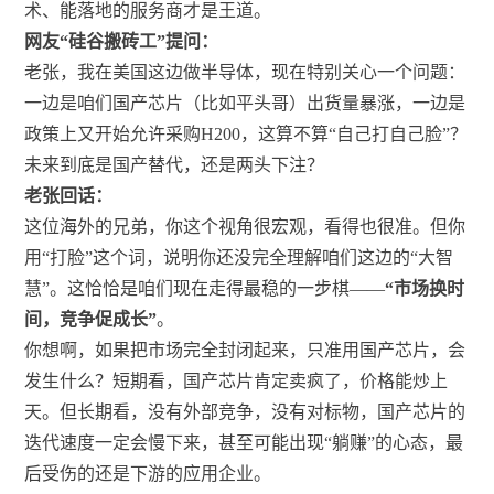
术、能落地的服务商才是王道。
网友“硅谷搬砖工”提问：
老张，我在美国这边做半导体，现在特别关心一个问题：
一边是咱们国产芯片（比如平头哥）出货量暴涨，一边是
政策上又开始允许采购H200，这算不算“自己打自己脸”？
未来到底是国产替代，还是两头下注？
老张回话：
这位海外的兄弟，你这个视角很宏观，看得也很准。但你
用“打脸”这个词，说明你还没完全理解咱们这边的“大智
慧”。这恰恰是咱们现在走得最稳的一步棋——
“市场换时
间，竞争促成长”
。
你想啊，如果把市场完全封闭起来，只准用国产芯片，会
发生什么？短期看，国产芯片肯定卖疯了，价格能炒上
天。但长期看，没有外部竞争，没有对标物，国产芯片的
迭代速度一定会慢下来，甚至可能出现“躺赚”的心态，最
后受伤的还是下游的应用企业。