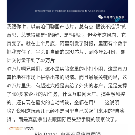
我跟你讲，以前咱们聊国产芯片，总有点“恨铁不成钢”的
意思，总觉得那是“备胎”，是“将就”。但今年这风向，它
真变了。就在上个月底，阿里刚发了财报，里面有个数字
把我震住了：平头哥自研的GPU芯片，到今年2月份，累
计交付量干到了
47万片
！
47万片啊兄弟们，这不是实验室里的小打小闹，这是真刀
真枪地在市场上拼杀出来的战绩。而且最最关键的是，这
47万片里头，有超过六成是卖给了外头的客户，足足支撑
了400多家企业的AI任务，什么互联网大厂、搞金融风控
的、还有现在最火的自动驾驶，全都在用！
这说明
啥？说明这玩意儿已经不是阿里自己关起门来用的“自嗨
货”，而是真能拿出去跟国际巨头掰手腕的硬家伙了。