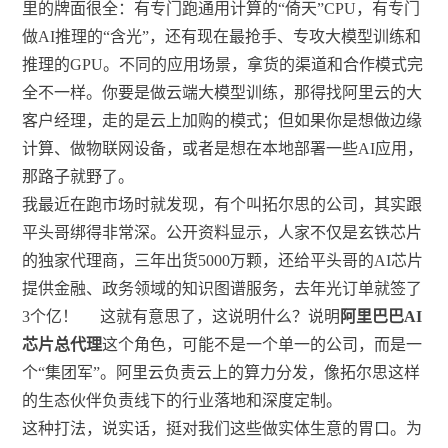
里的牌面很全：有专门跑通用计算的“倚天”CPU，有专门
做AI推理的“含光”，还有现在最抢手、专攻大模型训练和
推理的GPU。不同的应用场景，拿货的渠道和合作模式完
全不一样。你要是做云端大模型训练，那得找阿里云的大
客户经理，走的是云上加购的模式；但如果你是想做边缘
计算、做物联网设备，或者是想在本地部署一些AI应用，
那路子就野了。
我最近在跑市场时就发现，有个叫拓尔思的公司，其实跟
平头哥绑得非常深。公开资料显示，人家不仅是玄铁芯片
的独家代理商，三年出货5000万颗，还给平头哥的AI芯片
提供金融、政务领域的知识图谱服务，去年光订单就签了
3个亿！
这就有意思了，这说明什么？说明
阿里巴巴AI
芯片总代理
这个角色，可能不是一个单一的公司，而是一
个“集团军”。阿里云负责云上的算力分发，像拓尔思这样
的生态伙伴负责线下的行业落地和深度定制。
这种打法，说实话，挺对我们这些做实体生意的胃口。为