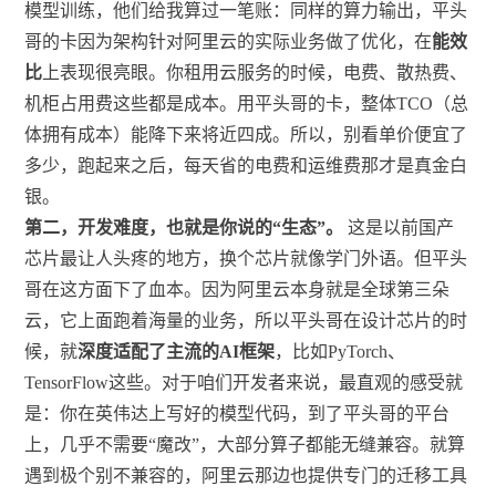
模型训练，他们给我算过一笔账：同样的算力输出，平头
哥的卡因为架构针对阿里云的实际业务做了优化，在
能效
比
上表现很亮眼。你租用云服务的时候，电费、散热费、
机柜占用费这些都是成本。用平头哥的卡，整体TCO（总
体拥有成本）能降下来将近四成。所以，别看单价便宜了
多少，跑起来之后，每天省的电费和运维费那才是真金白
银。
第二，开发难度，也就是你说的“生态”。
这是以前国产
芯片最让人头疼的地方，换个芯片就像学门外语。但平头
哥在这方面下了血本。因为阿里云本身就是全球第三朵
云，它上面跑着海量的业务，所以平头哥在设计芯片的时
候，就
深度适配了主流的AI框架
，比如PyTorch、
TensorFlow这些。对于咱们开发者来说，最直观的感受就
是：你在英伟达上写好的模型代码，到了平头哥的平台
上，几乎不需要“魔改”，大部分算子都能无缝兼容。就算
遇到极个别不兼容的，阿里云那边也提供专门的迁移工具