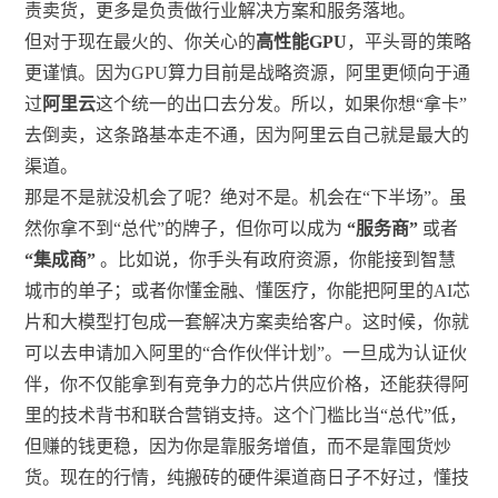
责卖货，更多是负责做行业解决方案和服务落地。
但对于现在最火的、你关心的
高性能GPU
，平头哥的策略
更谨慎。因为GPU算力目前是战略资源，阿里更倾向于通
过
阿里云
这个统一的出口去分发。所以，如果你想“拿卡”
去倒卖，这条路基本走不通，因为阿里云自己就是最大的
渠道。
那是不是就没机会了呢？绝对不是。机会在“下半场”。虽
然你拿不到“总代”的牌子，但你可以成为
“服务商”
或者
“集成商”
。比如说，你手头有政府资源，你能接到智慧
城市的单子；或者你懂金融、懂医疗，你能把阿里的AI芯
片和大模型打包成一套解决方案卖给客户。这时候，你就
可以去申请加入阿里的“合作伙伴计划”。一旦成为认证伙
伴，你不仅能拿到有竞争力的芯片供应价格，还能获得阿
里的技术背书和联合营销支持。这个门槛比当“总代”低，
但赚的钱更稳，因为你是靠服务增值，而不是靠囤货炒
货。现在的行情，纯搬砖的硬件渠道商日子不好过，懂技