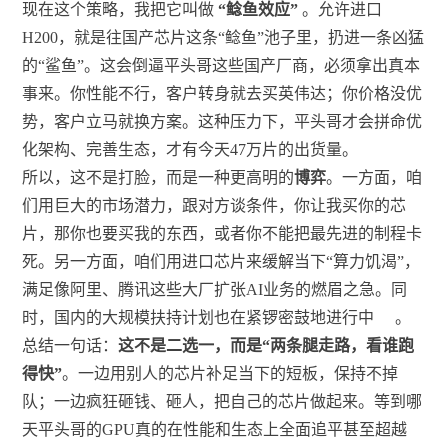
现在这个策略，我把它叫做
“鲶鱼效应”
。允许进口
H200，就是往国产芯片这条“鲶鱼”池子里，扔进一条凶猛
的“鲨鱼”。这会倒逼平头哥这些国产厂商，必须拿出真本
事来。你性能不行，客户转身就去买英伟达；你价格没优
势，客户立马就换方案。这种压力下，平头哥才会拼命优
化架构、完善生态，才有今天47万片的出货量。
所以，这不是打脸，而是一种更高明的
博弈
。一方面，咱
们用巨大的市场潜力，跟对方谈条件，你让我买你的芯
片，那你也要买我的东西，或者你不能把最先进的制程卡
死。另一方面，咱们用进口芯片来缓解当下“算力饥渴”，
满足像阿里、腾讯这些大厂扩张AI业务的燃眉之急。同
时，国内的大规模扶持计划也在紧锣密鼓地进行中
。
总结一句话：
这不是二选一，而是“两条腿走路，看谁跑
得快”
。一边用别人的芯片补足当下的短板，保持不掉
队；一边疯狂砸钱、砸人，把自己的芯片做起来。等到哪
天平头哥的GPU真的在性能和生态上全面追平甚至超越