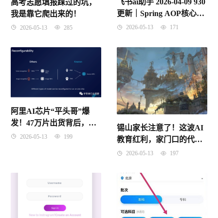
飞书ai助手 2026-04-09 930
高考志愿填报踩过的坑，
更新｜Spring AOP核心概
我是靠它爬出来的！
念与动态代理原理，面试
2026-05-13
171
2026-05-13
285
必看指南
阿里AI芯片“平头哥”爆
发！47万片出货背后，谁
锡山家长注意了！这波AI
才是真正的总代理？
2026-05-13
199
教育红利，家门口的代理
到底靠不靠谱？实话实说
2026-05-13
197