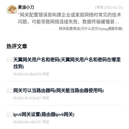
5如果需要输入宽带账号和密码请按照提示进行6如
黄油小刀
1年前 (2025-02-21)
果不需要账号密码直接连接以太网接口即可7路由器
"网关配置错误是构建企业或家庭网络时常见的技术
会自动获取IP地址并开始工作"
问题，可能导致网络连接失败、数据传输缓慢甚至
安全隐患，本文深入探讨了其成因和影响策略解决
————
网关配置错误(为什么还可以ping通服务器)
和预防措施具有重要意义通过仔细核对信息使用向
导固件更新备份恢复等可以有效解决问题同时提高
热评文章
技术能力制定规范流程和使用管理工具也是预防的
关键措施随着技术的发展我们期待更多智能化的工
01
天翼网关用户名和密码(天翼网关用户名和密码在哪里
具来帮助避免这类提升网络的稳定性和安全性"
找到)
2025-05-06
679 评论
02
网关可以当路由器吗(网关能当路由器使用吗)
2025-05-07
457 评论
03
ipv6网关设置(路由器ipv6网关)
2026-04-14
327 评论