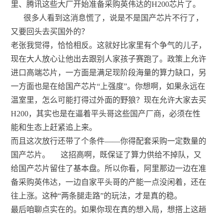
里、腾讯这些大厂开始准备采购英伟达的H200芯片了。
很多人看到这消息慌了，说是不是国产芯片不行了，
又要回头去买国外的？
老张我觉得，恰恰相反。这就好比家里有个争气的儿子，
现在大人放心让他出去跟别人家孩子赛跑了。政策上允许
进口高端芯片，一方面是满足现阶段海量的算力缺口，另
一方面也是在给国产芯片“上强度”。你想啊，如果永远在
温室里，怎么可能打得过外面的野狼？现在允许大家去买
H200，其实也是在逼着平头哥这些国产厂商，必须在性
能和生态上赶紧追上来。
而且这次放行还带了个条件——你得配套采购一定数量的
国产芯片。
这招高啊，既保证了算力供给不掉队，又
给国产芯片留住了基本盘。所以你看，阿里那边一边在准
备采购英伟达，一边自家平头哥的产能一点没闲着，还在
往上涨。这种“两条腿走路”的玩法，才是真的稳。
最后咱聊点实在的。如果你现在真的想入局，想搭上这趟