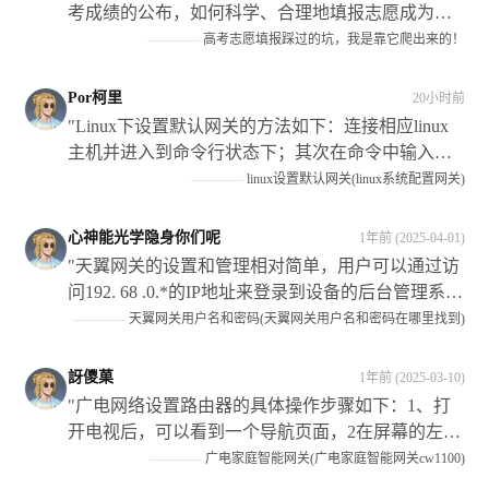
考成绩的公布，如何科学、合理地填报志愿成为考
生和家长关注的焦点，本文探讨了如何使用人工智
————
高考志愿填报踩过的坑，我是靠它爬出来的！
能（Ai）技术来辅助填报志愿的过程及其带来的好
处和挑战等方面内容进行了阐述和讨论；同时结合
Por柯里
20小时前
个人经历及专家建议给出了相应策略和建议以供参
"Linux下设置默认网关的方法如下：连接相应linux
考！"
主机并进入到命令行状态下；其次在命令中输入
routeadddefaultgw192.068.*.*,代表具体的IP地址，这
————
linux设置默认网关(linux系统配置网关)
样即可将指定主机的路由添加到当前系统中,从而实
现访问该网络的功能"
心神能光学隐身你们呢
1年前 (2025-04-01)
"天翼网关的设置和管理相对简单，用户可以通过访
问192. 68 .0.*的IP地址来登录到设备的后台管理系
统，在系统中可以完成包括设置WIFI名称和密码、
————
天翼网关用户名和密码(天翼网关用户名和密码在哪里找到)
查看和修改网络配置等常见操作在内的多项任务。
**需要注意的是**：在进行任何更改之前请确保您
訝儍菓
1年前 (2025-03-10)
已经备份了所有重要的数据和信息以防止可能的损
"广电网络设置路由器的具体操作步骤如下：1、打
失或损坏发生"
开电视后，可以看到一个导航页面，2在屏幕的左下
方有”设“这个选项了移动光标选中它打3进入系统设
————
广电家庭智能网关(广电家庭智能网关cw1100)
置页4找到网络连接或类似名称的菜单项并点击进入