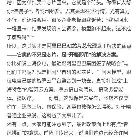
啥？因为单纯买个芯片回来，它就是个砖头。你得有人帮
你“盖房子”，帮你“装修”。尤其是现在这行情，光有算力
不行，你还得会用。很多企业老板跟我诉苦：“我买回来
一堆显卡，结果发现没人会调参，模型跑不起来，这不成
了废铁吗？”
所以，这其实才是
阿里巴巴AI芯片总代理
真正解决的痛点
——
它卖的不只是芯片，是“开箱即用”的解决方案
。
你比如说上海仪电，最近跟阿里巴巴集团签了战略合作。
他们干吗呢？就是把阿里自研的AI芯片、千问大模型，跟
仪电自己做的智算云平台整合到一块去，直接打包成“上
海特色”的智算云方案，拿去搞自动驾驶、搞政务智能
体、搞医疗。
你看，这就像是去买车，4S店不仅卖
你车，还包上牌、包保险、甚至包教你怎么漂移。对于咱
普通企业来说，这就省了大事儿了。
还有一点，大家可能注意到了，最近政策面上也有点“春
风拂面”的意思。前阵子传出来，说咱们这边已经允许阿