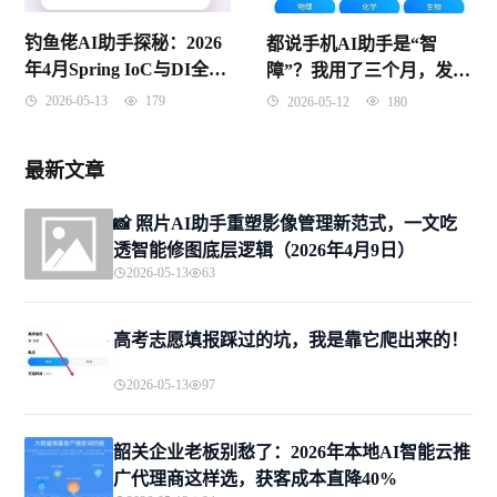
钓鱼佬AI助手探秘：2026
都说手机AI助手是“智
年4月Spring IoC与DI全解
障”？我用了三个月，发现
（必学收藏版）
有些功能确实能救命
2026-05-13
179
2026-05-12
180
最新文章
📸 照片AI助手重塑影像管理新范式，一文吃
透智能修图底层逻辑（2026年4月9日）
2026-05-13
63
高考志愿填报踩过的坑，我是靠它爬出来的！
2026-05-13
97
韶关企业老板别愁了：2026年本地AI智能云推
广代理商这样选，获客成本直降40%