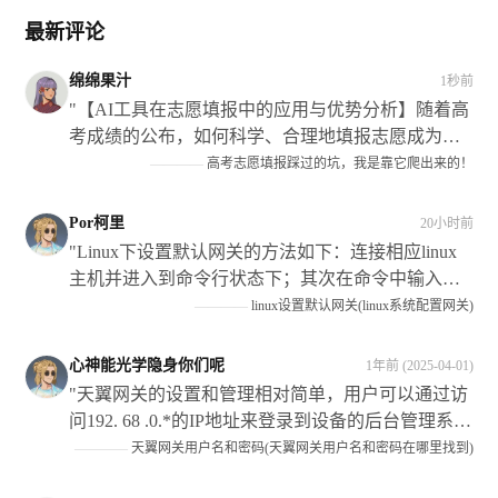
最新评论
绵绵果汁
1秒前
"【AI工具在志愿填报中的应用与优势分析】随着高
考成绩的公布，如何科学、合理地填报志愿成为考
生和家长关注的焦点，本文探讨了如何使用人工智
————
高考志愿填报踩过的坑，我是靠它爬出来的！
能（Ai）技术来辅助填报志愿的过程及其带来的好
处和挑战等方面内容进行了阐述和讨论；同时结合
Por柯里
20小时前
个人经历及专家建议给出了相应策略和建议以供参
"Linux下设置默认网关的方法如下：连接相应linux
考！"
主机并进入到命令行状态下；其次在命令中输入
routeadddefaultgw192.068.*.*,代表具体的IP地址，这
————
linux设置默认网关(linux系统配置网关)
样即可将指定主机的路由添加到当前系统中,从而实
现访问该网络的功能"
心神能光学隐身你们呢
1年前 (2025-04-01)
"天翼网关的设置和管理相对简单，用户可以通过访
问192. 68 .0.*的IP地址来登录到设备的后台管理系
统，在系统中可以完成包括设置WIFI名称和密码、
————
天翼网关用户名和密码(天翼网关用户名和密码在哪里找到)
查看和修改网络配置等常见操作在内的多项任务。