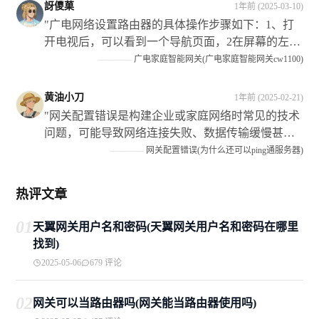
**需要注意的是**：在进行任何更改之前请确保您
訝儍菓
1年前 (2025-03-10)
已经备份了所有重要的数据和信息以防止可能的损
"广电网络设置路由器的具体操作步骤如下：1、打
失或损坏发生"
开电视后，可以看到一个导航页面，2在屏幕的左下
方有”设“这个选项了移动光标选中它打3进入系统设
————
广电家庭智能网关(广电家庭智能网关cw1100)
置页4找到网络连接或类似名称的菜单项并点击进入
5如果需要输入宽带账号和密码请按照提示进行6如
黄油小刀
1年前 (2025-02-21)
果不需要账号密码直接连接以太网接口即可7路由器
"网关配置错误是构建企业或家庭网络时常见的技术
会自动获取IP地址并开始工作"
问题，可能导致网络连接失败、数据传输缓慢甚至
安全隐患，本文深入探讨了其成因和影响策略解决
————
网关配置错误(为什么还可以ping通服务器)
和预防措施具有重要意义通过仔细核对信息使用向
导固件更新备份恢复等可以有效解决问题同时提高
热评文章
技术能力制定规范流程和使用管理工具也是预防的
关键措施随着技术的发展我们期待更多智能化的工
01
天翼网关用户名和密码(天翼网关用户名和密码在哪里
具来帮助避免这类提升网络的稳定性和安全性"
找到)
2025-05-06
679 评论
02
网关可以当路由器吗(网关能当路由器使用吗)