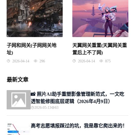
子网和网关(子网网关地
天翼网关重置(天翼网关重
址)
置后上不了网)
2026-04-14
296
2026-04-14
875
最新文章
📸 照片AI助手重塑影像管理新范式，一文吃
透智能修图底层逻辑（2026年4月9日）
2026-05-13
63
高考志愿填报踩过的坑，我是靠它爬出来的！