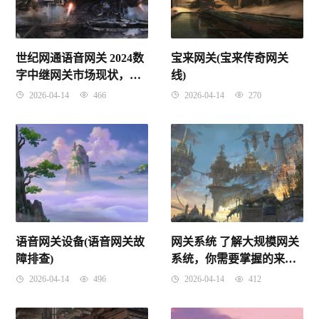
世纪网通语音网关 2024数
宝来网关(宝来传奇网关
字中继网关市场现状，前
线)
景预测分析-路亿市场策略
2026-04-14
466
2026-04-14
270
语音网关设备(语音网关故
网关系统 了解大规模网关
障排查)
系统，你需要掌握的来自
阿里巴巴，京东，蘑菇街
2026-04-14
496
2026-04-14
412
和广发证券的4个案例