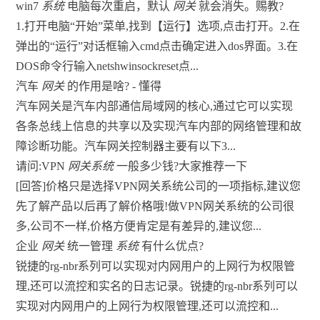
win7
系统
电脑每次重启，默认
网关
就会消失。赐教?
1.打开电脑“开始”菜单,找到【运行】选项,点击打开。2.在
弹出的“运行”对话框输入cmd点击确定进入dos界面。3.在
DOS命令行输入netshwinsockreset点...
汽车
网关
的作用是啥? - 懂得
汽车网关是汽车内部通信局域网的核心,通过它可以实现
各条总线上信息的共享以及实现汽车内部的网络管理和故
障诊断功能。汽车网关控制器主要有以下3...
请问:VPN
网关系统
一般多少钱?大家推荐一下
[回答]价格只是选择VPN网关系统公司的一项指标,建议您
先了解产品以后再了解价格哦!做VPN网关系统的公司很
多,公司不一样,价格方便肯定是有差异的,建议您...
企业
网关
统一管理
系统
有什么优点?
锐捷的rg-nbr系列可以实现对内网用户的上网行为权限管
理,还可以流控和实名的日志记录。锐捷的rg-nbr系列可以
实现对内网用户的上网行为权限管理,还可以流控和...