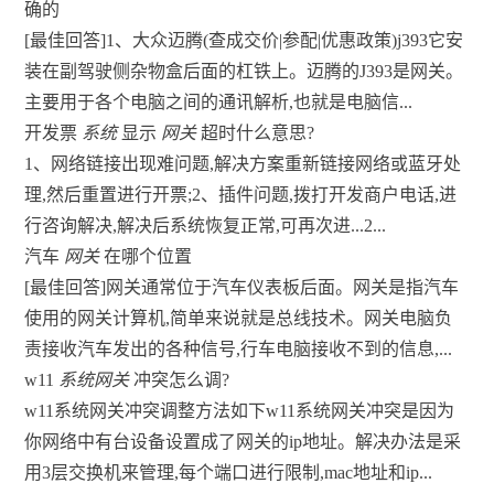
确的
[最佳回答]1、大众迈腾(查成交价|参配|优惠政策)j393它安
装在副驾驶侧杂物盒后面的杠铁上。迈腾的J393是网关。
主要用于各个电脑之间的通讯解析,也就是电脑信...
开发票
系统
显示
网关
超时什么意思?
1、网络链接出现难问题,解决方案重新链接网络或蓝牙处
理,然后重置进行开票;2、插件问题,拨打开发商户电话,进
行咨询解决,解决后系统恢复正常,可再次进...2...
汽车
网关
在哪个位置
[最佳回答]网关通常位于汽车仪表板后面。网关是指汽车
使用的网关计算机,简单来说就是总线技术。网关电脑负
责接收汽车发出的各种信号,行车电脑接收不到的信息,...
w11
系统网关
冲突怎么调?
w11系统网关冲突调整方法如下w11系统网关冲突是因为
你网络中有台设备设置成了网关的ip地址。解决办法是采
用3层交换机来管理,每个端口进行限制,mac地址和ip...